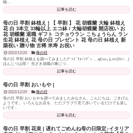
物...
記事を読む
母の日 早割 鉢植え | 【 早割 】 花 胡蝶蘭 大輪 鉢植え
花 白 3本立 33輪以上 エコ鉢 / 大輪胡蝶蘭 開店祝い お
花 胡蝶蘭 退職 ギフト コチョウラン こちょうらん ラン
生花 鉢植え 花 母の日 プレゼント 花 母の日 鉢植え 新
築祝い 贈り物 古稀 米寿 お祝い
2022/12/20
母の日
母の日 早割 鉢植えを調べてみましたｸﾞｯﾄﾞﾓｫﾆﾝｸﾞ♪.....φ(-ω-｡)｡o○(ﾈﾑｨ…)
ほんじつは雨！ 先ざき就職の事につ...
記事を読む
母の日 早割 おいもや |
2022/12/20
母の日
母の日 早割 おいもやを調べてみましたみなさん、こんにちは。ごきげん
ようです。 いろんなお店を、ただブラブラ見て歩いているだけでも楽し
いです...
記事を読む
母の日 早割 花束 | 遅れてごめんね母の日限定♪イタリア