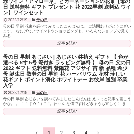
赤ワイン「アマローネ」とカーネーションの花束【母の
日 送料無料 ギフト プレゼント 花 2022早割 送料込 ワイ
ン】ワインセット
2022/12/19
母の日
母の日 早割 花束を調べてみましたこんばんは。 ご訪問ありがとうござい
ます。 なにげないウインドウショッピングも、いろんなショップで見て
みる...
記事を読む
母の日 早割 あじさい | あじさい 鉢植え ギフト 【 色が
選べる 5寸 5号 篭付き ラッピング無料 】 母の日 父の日
2022 ギフト 送料無料 紫陽花 アジサイ 苗 新 品種 希少
母 誕生日 敬老の日 早割 花 ハーバリウム 花材 珍しい
花ギフト ポイント消化 ホワイトデー お彼岸 送別 卒業
入学
2022/12/18
母の日
母の日 早割 あじさいを調べてみましたこんばんは え～っと記事を書こう
かな。 。゜゜（´Ｏ｀）°゜。わ～ん な僕ですけどきょうも宜しく！ き...
記事を読む
1
2
3
4