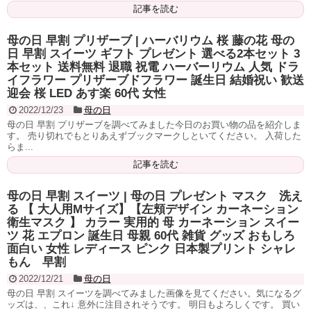
記事を読む
母の日 早割 プリザーブ | ハーバリウム 桜 藤の花 母の
日 早割 スイーツ ギフト プレゼント 選べる2本セット 3
本セット 送料無料 退職 祝電 ハーバーリウム 人気 ドラ
イフラワー プリザーブドフラワー 誕生日 結婚祝い 歓送
迎会 桜 LED あす楽 60代 女性
2022/12/23
母の日
母の日 早割 プリザーブを調べてみました今日のお買い物の品を紹介しま
す。 売り切れでもとりあえずブックマークしといてください。 入荷した
らま...
記事を読む
母の日 早割 スイーツ | 母の日 プレゼント マスク 洗え
る 【 大人用Mサイズ】【左頬デザイン カーネーション
衛生マスク 】 カラー 実用的 母 カーネーション スイー
ツ 花 エプロン 誕生日 母親 60代 雑貨 グッズ おもしろ
面白い 女性 レディース ピンク 日本製プリント シャレ
もん 早割
2022/12/21
母の日
母の日 早割 スイーツを調べてみました画像を見てください。気になるグ
ッズは、、これ↓ 意外に注目されそうです。 明日もよろしくです。 買い