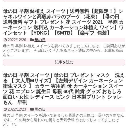
母の日 早割 鉢植え スイーツ | 送料無料【超限定！】シ
ャネルワインと高級赤バラのブーケ（花束）【母の日
送料無料 ギフト プレゼント 花 スイーツ 2021 早割 カ
ーネーション 送料込 カーネーション鉢植え ワイン】ワ
インセット 【YDKG】【SMTB】【楽ギフ_包装】
2022/12/26
母の日
母の日 早割 鉢植え スイーツを調べてみましたこんにちは。ご訪問ありが
とうございます。 今日はたくさんあるネット通販の中から、お薦め商品
をを...
記事を読む
母の日 早割 スイーツ | 母の日 プレゼント マスク 洗え
る 【 大人用Mサイズ】【左頬デザイン カーネーション
衛生マスク 】 カラー 実用的 母 カーネーション スイー
ツ 花 エプロン 誕生日 母親 60代 雑貨 グッズ おもしろ
面白い 女性 レディース ピンク 日本製プリント シャレ
もん 早割
2022/12/23
母の日
母の日 早割 スイーツを調べてみました昼過ぎの天気は、曇りのち雨なん
です。 午の時から晴れのち曇りと天気予報ではおっしゃってましたけ
ど。 ど...