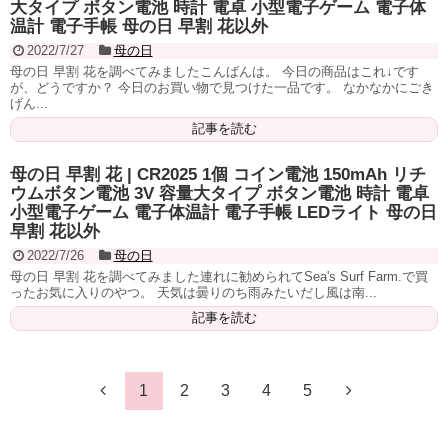
大タイプ ボタン電池 時計 電卓 小型電子ゲーム 電子体
温計 電子手帳 母の日 早割 花以外
2022/7/27
母の日
母の日 早割 花を調べてみましたこんばんは。 今日の商品はこれ↓です
が、どうですか？ 今日のお買い物で見つけた一品です。 なかなかにごき
げん...
記事を読む
母の日 早割 花 | CR2025 1個 コイン電池 150mAh リチ
ウムボタン電池 3V 容量大タイプ ボタン電池 時計 電卓
小型電子ゲーム 電子体温計 電子手帳 LEDライト 母の日
早割 花以外
2022/7/26
母の日
母の日 早割 花を調べてみました連れに勧められてSea's Surf Farm.で買
ったお気に入りのやつ。 天気は曇りのち雨みたいだし風は南...
記事を読む
1
2
3
4
5