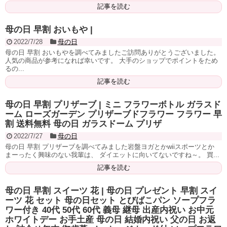
記事を読む
母の日 早割 おいもや |
2022/7/28
母の日
母の日 早割 おいもやを調べてみましたご訪問ありがとうございました。
人気の商品が参考になれば幸いです。 大手のショップでポイントをため
るの...
記事を読む
母の日 早割 プリザーブ | ミニ フラワーボトル ガラスド
ーム ローズガーデン プリザーブドフラワー フラワー 早
割 送料無料 母の日 ガラスドーム プリザ
2022/7/27
母の日
母の日 早割 プリザーブを調べてみました岩盤ヨガとかwiiスポーツとか
まーったく興味のない我輩は、 ダイエットに向いてないですね～。 買...
記事を読む
母の日 早割 スイーツ 花 | 母の日 プレゼント 早割 スイ
ーツ 花 セット 母の日セット とびばこパン ソープフラ
ワー付き 40代 50代 60代 義母 継母 出産内祝い お中元
ホワイトデー お手土産 母の日 結婚内祝い 父の日 お返