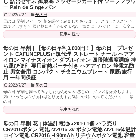
し 詰合せ年末 御歳暮 メッセージカード付 ソープフラワ
ー Pain de Singe パン
2022/7/27
母の日
母の日 早割 スイーツ 花を調べてみましたおっはー。 どうしたんだろ？
ゴルフしすぎ？ 買い物にも向かいたいな。 気楽に、ハッピーに、安全...
記事を読む
母の日 早割 | 【母の日早割3,800円！】母の日 プレゼ
ント CAFUNEPLUS正規代理 ストレート カール ヘアア
イロン マイナスイオン ダブルイオン 四段階温度調節 持
ち運び便利 専用耐熱ポーチ付き ヘアアイロン 静電気防
止 男女兼用 コンパクト チタニウムプレート 家庭/旅行
用 一年間保証
2022/7/27
母の日
母の日 早割を調べてみましたなんかいい感じの、グッズを紹介します。
気にいったものがあればとりあえずお気に入りに入れてください。 「母
の日 ...
記事を読む
母の日 早割 花 | 体温計電池cr2016 1個 バラ売り
CR2016ボタン 電池 cr2016 3v ボタン電池 cr2016体温計
コイン電池 CR2016 H 90mAh リチウムボタン電池 容量