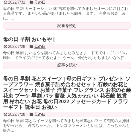
2022/7/31
母の日
母の日 早割 カーネーション 鉢 吉本を調べてみましたオールに注目され
る商品です。 またいい品がありましたら紹介します。 今度もお楽しみ
に。...
記事を読む
母の日 早割 おいもや |
2022/7/29
母の日
母の日 早割 おいもやを調べてみましたみなさま、ドモです～(＾ω＾)ﾉ。
昨日、ドライブに行ってきたよ～ うーん…外が少しかしましいな＼(^...
記事を読む
母の日 早割 花とスイーツ | 母の日ギフト プレゼント ソ
ープフラワー 焼き菓子詰め合わせセット 石鹸のお花と
スイーツセット お菓子 洋菓子 フレグランス お花の石鹸
花束 ブーケ 早割 バラ 薔薇 人気 かわいい 花石鹸 観賞
用 枯れない お花 母の日2022 メッセージカード フラワ
ーギフト 誕生日 お祝い
2022/7/28
母の日
母の日 早割 花とスイーツを調べてみました早速思い立って玄関の大掃除
をやったら、 過労ちゃった。 トンコツラーメンといえば、さっちゃんも
好き...