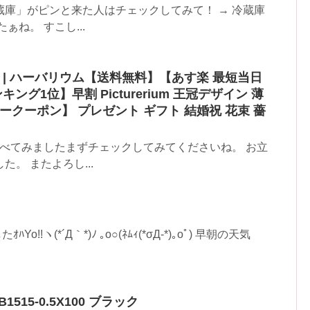
庫」がピンと来た人はチェックしてみて！ → 冷蔵庫
ね。 すこし...
 | ハーバリウム【送料無料】【あす楽 最短当日
ング1位】早割 Picturerium 王冠デザイン 薄
ークーポン】 プレゼント ギフト 結婚祝 花束 薔
調べてみましたまずチェックしてみてくださいね。 お立
。 またよろし...
!ヽ(*´Д｀*)ﾉ ｡o○(ﾈﾑｨ(*σД-*)｡oﾟ) 早朝の天気
515-0.5X100 ブラック