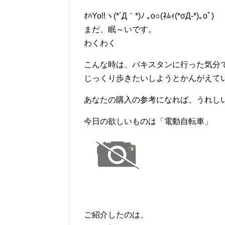
ｵﾊYo!!ヽ(*´Д｀*)ﾉ ｡o○(ﾈﾑｨ(*σД-*)｡oﾟ)
まだ、眠～いです。
わくわく
こんな時は、パキスタンに行った気分
じっくり歩きたいしようとかんがえて
あなたの購入の参考になれば、うれし
今日の欲しいものは「電動自転車」
ご紹介したのは、