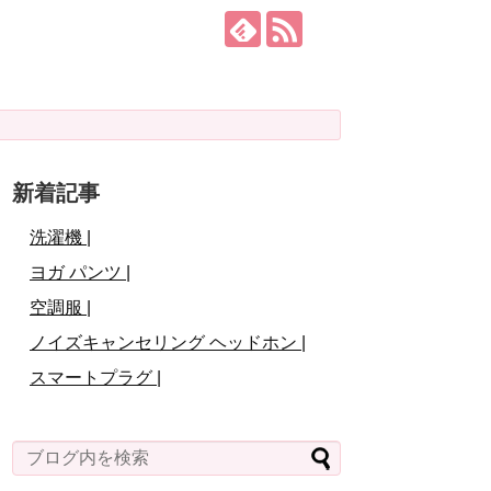
新着記事
洗濯機 |
ヨガ パンツ |
空調服 |
ノイズキャンセリング ヘッドホン |
スマートプラグ |