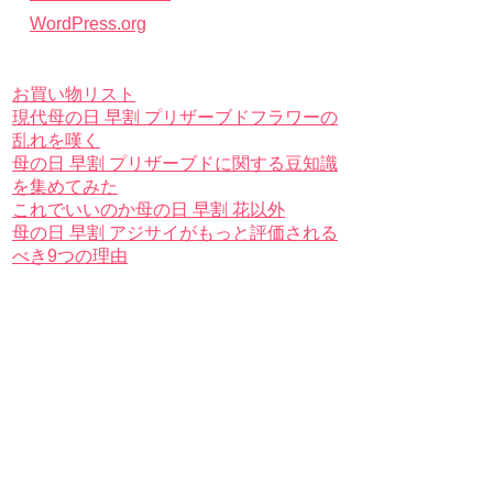
WordPress.org
お買い物リスト
現代母の日 早割 プリザーブドフラワーの
乱れを嘆く
母の日 早割 プリザーブドに関する豆知識
を集めてみた
これでいいのか母の日 早割 花以外
母の日 早割 アジサイがもっと評価される
べき9つの理由