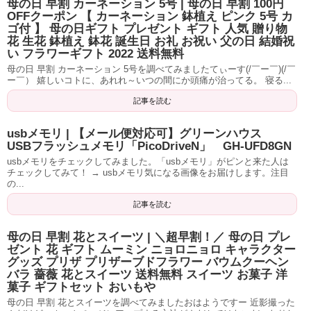
母の日 早割 カーネーション 5号 | 母の日 早割 100円
OFFクーポン 【 カーネーション 鉢植え ピンク 5号 カ
ゴ付 】 母の日ギフト プレゼント ギフト 人気 贈り物
花 生花 鉢植え 鉢花 誕生日 お礼 お祝い 父の日 結婚祝
い フラワーギフト 2022 送料無料
母の日 早割 カーネーション 5号を調べてみましたてぃーす(/￣ー￣)(/￣
ー￣） 嬉しいコトに、あれれ～いつの間にか頭痛が治ってる。 寝る...
記事を読む
usbメモリ | 【メール便対応可】グリーンハウス
USBフラッシュメモリ「PicoDriveN」 GH-UFD8GN
usbメモリをチェックしてみました。「usbメモリ」がピンと来た人は
チェックしてみて！ → usbメモリ気になる画像をお届けします。注目
の...
記事を読む
母の日 早割 花とスイーツ | ＼超早割！／ 母の日 プレ
ゼント 花 ギフト ムーミン ニョロニョロ キャラクター
グッズ プリザ プリザーブドフラワー バウムクーヘン
バラ 薔薇 花とスイーツ 送料無料 スイーツ お菓子 洋
菓子 ギフトセット おいもや
母の日 早割 花とスイーツを調べてみましたおはようですー 近影撮った