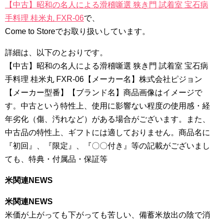
【中古】昭和の名人による滑稽噺選 狭き門 試着室 宝石病
手料理 桂米丸 FXR-06
で、
Come to Storeでお取り扱いしています。
詳細は、以下のとおりです。
【中古】昭和の名人による滑稽噺選 狭き門 試着室 宝石病
手料理 桂米丸 FXR-06【メーカー名】株式会社ピジョン
【メーカー型番】【ブランド名】商品画像はイメージで
す。中古という特性上、使用に影響ない程度の使用感・経
年劣化（傷、汚れなど）がある場合がございます。また、
中古品の特性上、ギフトには適しておりません。商品名に
『初回』、『限定』、『〇〇付き』等の記載がございまし
ても、特典・付属品・保証等
米関連NEWS
米関連NEWS
米価が上がっても下がっても苦しい、備蓄米放出の陰で消