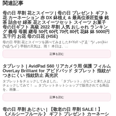
関連記事
母の日 早割 花とスイーツ | 母の日 プレゼント ギフト
花 カーネーション 赤 DX 鉢植え & 最高位茶匠監修 銘
茶 詰合せ 緑茶 花とスイーツセット スイーツ お菓子
母の日ギフト 高級 2022 早割 人気 おしゃれ ランキン
グ 義母 母親 継母 50代 60代 70代 80代 花鉢 鉢 5000円
五千円 お花 母の日花 (HSE)
母の日 早割 花とスイーツを調べてみましたｵﾊYo!!ヽ(*´Д｀*)ﾉ ｡o○(ﾈﾑｨ
(*σД-*)｡oﾟ) 早朝の天気は、雨！ 本日は、...
記事を読む
タブレット | AvidPad S60 リアカメラ用 保護 フィルム
OverLay Brilliant for アビドパッド タブレット 指紋が
つきにくい 指紋防止 高光沢
タブレットをチェックしてみました。「タブレット」がピンと来た人は
チェックしてみて！ → タブレットネットショップで販売されてる商品
を、画像...
記事を読む
母の日 早割 あじさい | 【敬老の日 早割 SALE！】
《メルシーフルール 》 ギフト プレゼント カーネーシ