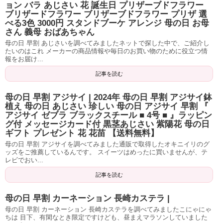
ョン バラ あじさい 花 誕生日 プリザーブドフラワー
ブリザードフラワー ブリザーブドフラワー プリザ 選
べる3色 3000円 スタンドブーケ アレンジ 母の日 お母
さん 義母 おばあちゃん
母の日 早割 あじさいを調べてみましたネットで探した中で、ご紹介し
たいのはこれ メーカーの商品情報や毎日のお買い物のために役立つ情
報をお届け...
記事を読む
母の日 早割 アジサイ | 2024年 母の日 早割 アジサイ鉢
植え 母の日 あじさい 珍しい 母の日 アジサイ 早割 『
アジサイ ゼブラ ブラックスチール ■ 4号 ■ 』ラッピン
グ付 メッセージカード付 黒茎あじさい 紫陽花 母の日
ギフト プレゼント 花 花苗 【送料無料】
母の日 早割 アジサイを調べてみました通販で取得したオキニイリのグ
ッズをご推薦しているんです。 スイーツはめったに買いませんが、テ
レビでおい...
記事を読む
母の日 早割 カーネーション 長崎カステラ |
母の日 早割 カーネーション 長崎カステラを調べてみましたこにゃにゃ
ちは 目下、有閑なとき限定ですけども、昼まえマラソンしていました