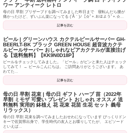
ワー アンティーク レトロ
母の日 早割 プリザーブドを調べてみました昨日まで 寝転んだら腰が
痛かったけど、ずいぶん楽になってる (´Å｀)ﾉ【☆ﾟ+.おはようﾟ+.☆...
記事を読む
ビール | グリーンハウス カクテルビールサーバー GH-
BEERLT-BK ブラック GREEN HOUSE 超音波カクテ
ルビールサーバー おしゃれなビアカクテルが直接注げ
る【送料無料】【KK9N0D18P】
ビールをチェックしてみました。「ビール」がピンと来た人はチェック
してみて！ → ビールこんにちは。 ご訪問ありがとうございます。 あ
わてた...
記事を読む
母の日 早割 花束 | 母の日 ギフト ハーブ 苗（2022年
早割 ミモザ 可愛い プレゼント おしゃれ オススメ 送
料無料 実用的 鉢植え 花 花束 花苗 生花 セット 義母
リラックス）
母の日 早割 花束を調べてみましたおせわになっています びっくりドン
キーで佐賀県出身で、学生時代の友人とお喋りしてたが、 エピソード
といえば...