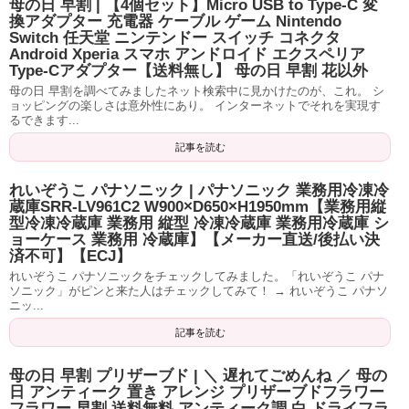
母の日 早割 | 【4個セット】Micro USB to Type-C 変
換アダプター 充電器 ケーブル ゲーム Nintendo
Switch 任天堂 ニンテンドー スイッチ コネクタ
Android Xperia スマホ アンドロイド エクスペリア
Type-Cアダプター【送料無し】 母の日 早割 花以外
母の日 早割を調べてみましたネット検索中に見かけたのが、これ。 シ
ョッピングの楽しさは意外性にあり。 インターネットでそれを実現す
るできます...
記事を読む
れいぞうこ パナソニック | パナソニック 業務用冷凍冷
蔵庫SRR-LV961C2 W900×D650×H1950mm【業務用縦
型冷凍冷蔵庫 業務用 縦型 冷凍冷蔵庫 業務用冷蔵庫 シ
ョーケース 業務用 冷蔵庫】【メーカー直送/後払い決
済不可】【ECJ】
れいぞうこ パナソニックをチェックしてみました。「れいぞうこ パナ
ソニック」がピンと来た人はチェックしてみて！ → れいぞうこ パナソ
ニッ...
記事を読む
母の日 早割 プリザーブド | ＼ 遅れてごめんね ／ 母の
日 アンティーク 置き アレンジ プリザーブドフラワー
フラワー 早割 送料無料 アンティーク調 白 ドライフラ