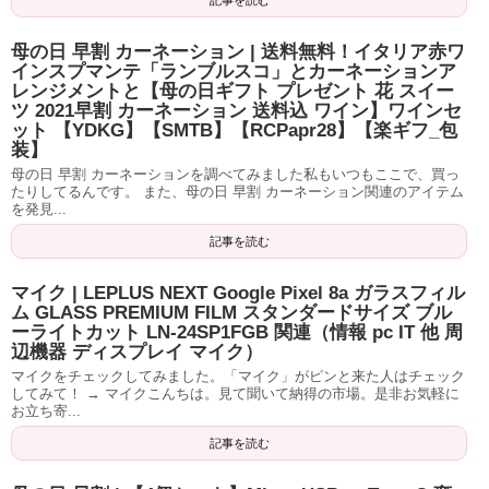
記事を読む
母の日 早割 カーネーション | 送料無料！イタリア赤ワ
インスプマンテ「ランブルスコ」とカーネーションア
レンジメントと【母の日ギフト プレゼント 花 スイー
ツ 2021早割 カーネーション 送料込 ワイン】ワインセ
ット 【YDKG】【SMTB】【RCPapr28】【楽ギフ_包
装】
母の日 早割 カーネーションを調べてみました私もいつもここで、買っ
たりしてるんです。 また、母の日 早割 カーネーション関連のアイテム
を発見...
記事を読む
マイク | LEPLUS NEXT Google Pixel 8a ガラスフィル
ム GLASS PREMIUM FILM スタンダードサイズ ブル
ーライトカット LN-24SP1FGB 関連（情報 pc IT 他 周
辺機器 ディスプレイ マイク）
マイクをチェックしてみました。「マイク」がピンと来た人はチェック
してみて！ → マイクこんちは。見て聞いて納得の市場。是非お気軽に
お立ち寄...
記事を読む