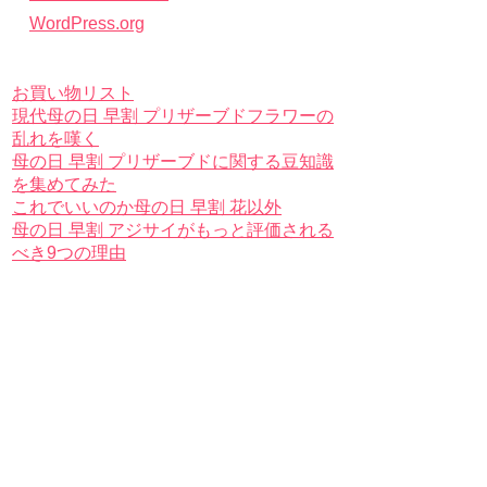
WordPress.org
お買い物リスト
現代母の日 早割 プリザーブドフラワーの
乱れを嘆く
母の日 早割 プリザーブドに関する豆知識
を集めてみた
これでいいのか母の日 早割 花以外
母の日 早割 アジサイがもっと評価される
べき9つの理由