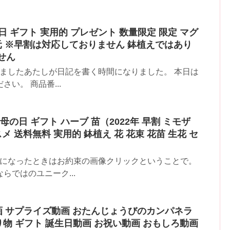
の日 ギフト 実用的 プレゼント 数量限定 限定 マグ
元 ※早割は対応しておりません 鉢植えではあり
せん
みましたあたしが日記を書く時間になりました。 本日は
い。 商品番...
】母の日 ギフト ハーブ 苗（2022年 早割 ミモザ
メ 送料無料 実用的 鉢植え 花 花束 花苗 生花 セ
気になったときはお約束の画像クリックということで。
ではのユニーク...
ト動画 サプライズ動画 おたんじょうびのカンパネラ
り物 ギフト 誕生日動画 お祝い動画 おもしろ動画