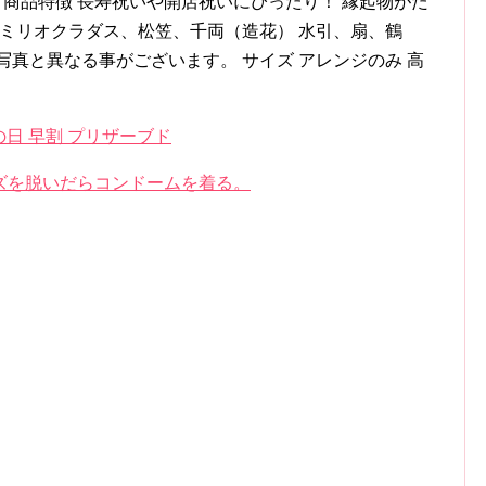
 商品特徴 長寿祝いや開店祝いにぴったり！ 縁起物がた
、ミリオクラダス、松笠、千両（造花） 水引、扇、鶴
写真と異なる事がございます。 サイズ アレンジのみ 高
の日 早割 プリザーブド
ンズを脱いだらコンドームを着る。