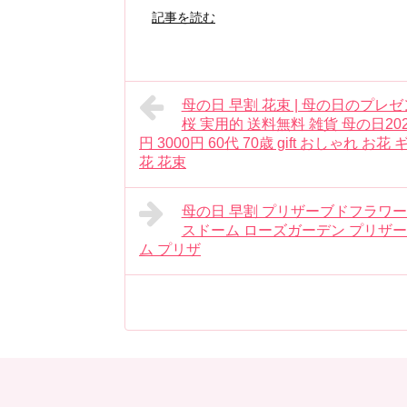
記事を読む
母の日 早割 花束 | 母の日のプレゼ
桜 実用的 送料無料 雑貨 母の日20
円 3000円 60代 70歳 gift おしゃれ
花 花束
母の日 早割 プリザーブドフラワー 
スドーム ローズガーデン プリザー
ム プリザ