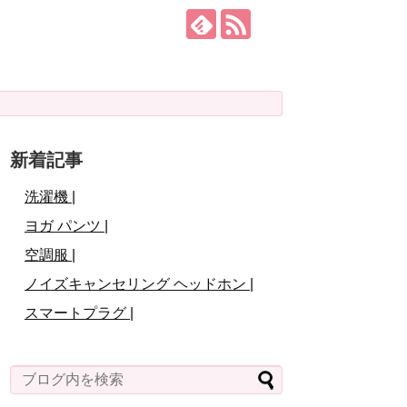
新着記事
洗濯機 |
ヨガ パンツ |
空調服 |
ノイズキャンセリング ヘッドホン |
スマートプラグ |