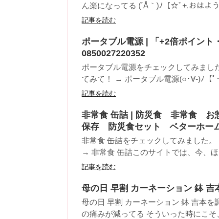
ん楽になってる (´Å｀)ﾉ【☆ﾟ+.おはようﾟ+
記事を読む
ポータブル電源 | 「+2倍ポイント・新
0850027220352
ポータブル電源をチェックしてみまし
てみて！ → ポータブル電源(○･∀-)ﾉ【ﾟ･*:.
記事を読む
非常食 缶詰 | 防災食 非常食 お
保存 防災食セット ベターホー
非常食 缶詰をチェックしてみました。
→ 非常食 缶詰このサイトでは、今、ほん
記事を読む
母の日 早割 カーネーション 鉢 吉本
母の日 早割 カーネーション 鉢 吉本
の痛みが減ってる そういった時にこそ、