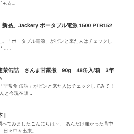
.☆...
品」Jackery ポータブル電源 1500 PTB152
た。「ポータブル電源」がピンと来た人はチェックし
｡...
惣菜缶詰 さんま甘露煮 90g 48缶入/箱 3年
ム
「非常食 缶詰」がピンと来た人はチェックしてみて！
と今現在販...
 |
を調べてみましたこんにちは～。 あんだけ痛かった背中
日々中々出来...