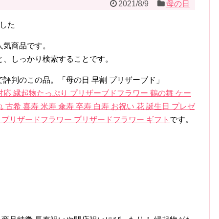
2021/8/9
母の日
ました
人気商品です。
と、しっかり検索することです。
評判のこの品。「母の日 早割 プリザーブド」
応 縁起物たっぷり プリザーブドフラワー 鶴の舞 ケー
 古希 喜寿 米寿 傘寿 卒寿 白寿 お祝い 花 誕生日 プレゼ
早割 ブリザードフラワー プリザードフラワー ギフト
です。