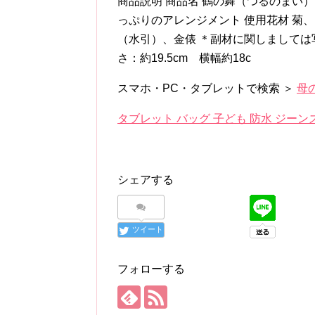
商品説明 商品名 鶴の舞（つるのまい）
っぷりのアレンジメント 使用花材 菊
（水引）、金俵 ＊副材に関しましては
さ：約19.5cm 横幅約18c
スマホ・PC・タブレットで検索 ＞
母
タブレット バッグ 子ども 防水 ジー
シェアする
ツイート
フォローする