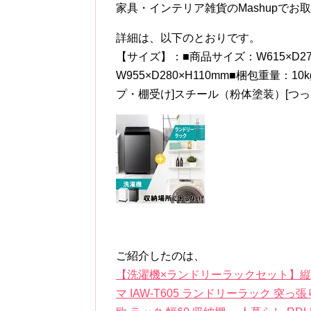
家具・インテリア雑貨のMashupでお
詳細は、以下のとおりです。
【サイズ】：■商品サイズ：W615×D270
W955×D280×H110mm■梱包重量
プ・棚受け]スチール（粉体塗装）[つ
ご紹介したのは、
【洗濯機×ランドリーラックセット】縦型洗濯
マ IAW-T605 ランドリーラック 突っ