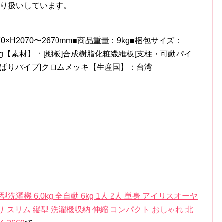
取り扱いしています。
×H2070〜2670mm■商品重量：9kg■梱包サイズ：
：10kg【素材】：[棚板]合成樹脂化粧繊維板[支柱・可動パイ
っぱりパイプ]クロムメッキ【生産国】：台湾
機 6.0kg 全自動 6kg 1人 2人 単身 アイリスオーヤ
張り スリム 縦型 洗濯機収納 伸縮 コンパクト おしゃれ 北