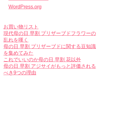
WordPress.org
お買い物リスト
現代母の日 早割 プリザーブドフラワーの
乱れを嘆く
母の日 早割 プリザーブドに関する豆知識
を集めてみた
これでいいのか母の日 早割 花以外
母の日 早割 アジサイがもっと評価される
べき9つの理由