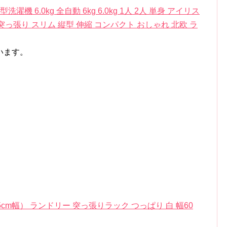
6.0kg 全自動 6kg 6.0kg 1人 2人 単身 アイリス
 突っ張り スリム 縦型 伸縮 コンパクト おしゃれ 北欧 ラ
います。
cm幅） ランドリー 突っ張りラック つっぱり 白 幅60