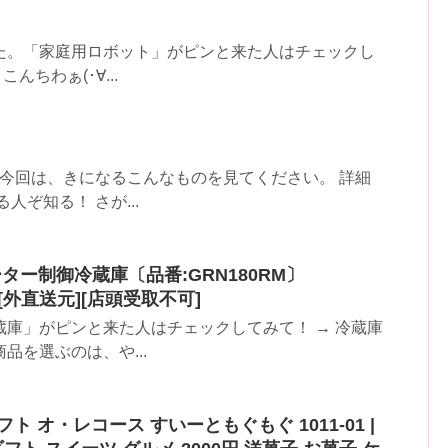
た。「家庭用ロボット」がピンと来た人はチェックし
んちわぁ(･∀...
た今回は、きになるこんなものを見てください。 詳細
ぞ知る！ さが...
ーター制御冷蔵庫〔品番:GRN180RM〕
][外直送元][店頭受取不可]
庫」がピンと来た人はチェックしてみて！ → 冷蔵庫
を選ぶのは、や...
ト オ・レコース すいーともぐもぐ 1011-01 |