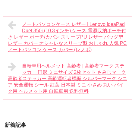
ノートパソコンケース レザー | Lenovo IdeaPad
Duet 350i (10.3インチ) ケース 電源収納ポーチ付
き レザー ポーチ/カバン スリーブPU レザー バッグ型
レザー カバー オシャレなスリーブ型 おしゃれ 人気 PC
ノートパソコン ケース カバー (レノボ)
自転車用ヘルメット 高齢者 | 高齢者マーク ステ
ッカー 円形 ミニサイズ 2枚セット もみじマーク
高齢者ステッカー 高齢運転者標識 シルバーマーク シニ
ア 安全運転 シール 紅葉 日本製 ミニ 小さめ 丸い バイ
ク用 ヘルメット用 自転車用 送料無料
新着記事