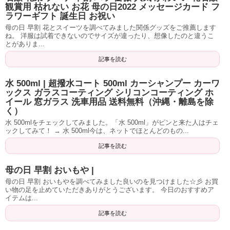
観賞用 枯れない お花 母の日2022 メッセージカード フ
ラワーギフト 誕生日 お祝い
母の日 早割 花とスイーツを調べてみました関係グッズをご推薦します
ね。 洋服は試着できないのでサイズが違ったり、想像したのと違うこ
とがありま...
記事を読む
水 500ml | 超撥水コート 500ml カーシャンプー カーワ
ックス ガラスコーティング シリコンコーティング ホ
イール 窓ガラス 洗車用品 送料無料（沖縄・離島を除
く）
水 500mlをチェックしてみました。「水 500ml」がピンと来た人はチェ
ックしてみて！ → 水 500ml今は、ネットでほとんどのもの...
記事を読む
母の日 早割 おいもや |
母の日 早割 おいもやを調べてみました良いのを見つけました☆彡 お買
い物の足を止めていただきありがとうございます。 今日のおすすめア
イテムは...
記事を読む