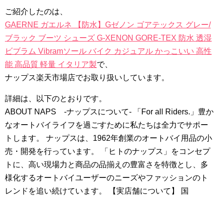
ご紹介したのは、
GAERNE ガエルネ 【防水】Gゼノン ゴアテックス グレー/
ブラック ブーツ シューズ G-XENON GORE-TEX 防水 透湿
ビブラム Vibramソール バイク カジュアル かっこいい 高性
能 高品質 軽量 イタリア製
で、
ナップス楽天市場店でお取り扱いしています。
詳細は、以下のとおりです。
ABOUT NAPS -ナップスについて- 「For all Riders.」豊か
なオートバイライフを過ごすために私たちは全力でサポー
トします。 ナップスは、1962年創業のオートバイ用品の小
売・開発を行っています。 「ヒトのナップス」をコンセプ
トに、高い現場力と商品の品揃えの豊富さを特徴とし、多
様化するオートバイユーザーのニーズやファッションのト
レンドを追い続けています。 【実店舗について】 国