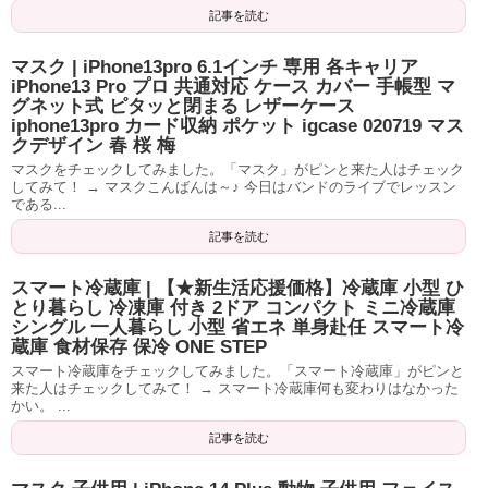
記事を読む
マスク | iPhone13pro 6.1インチ 専用 各キャリア
iPhone13 Pro プロ 共通対応 ケース カバー 手帳型 マ
グネット式 ピタッと閉まる レザーケース
iphone13pro カード収納 ポケット igcase 020719 マス
クデザイン 春 桜 梅
マスクをチェックしてみました。「マスク」がピンと来た人はチェック
してみて！ → マスクこんばんは～♪ 今日はバンドのライブでレッスン
である...
記事を読む
スマート冷蔵庫 | 【★新生活応援価格】冷蔵庫 小型 ひ
とり暮らし 冷凍庫 付き 2ドア コンパクト ミニ冷蔵庫
シングル 一人暮らし 小型 省エネ 単身赴任 スマート冷
蔵庫 食材保存 保冷 ONE STEP
スマート冷蔵庫をチェックしてみました。「スマート冷蔵庫」がピンと
来た人はチェックしてみて！ → スマート冷蔵庫何も変わりはなかった
かい。 ...
記事を読む