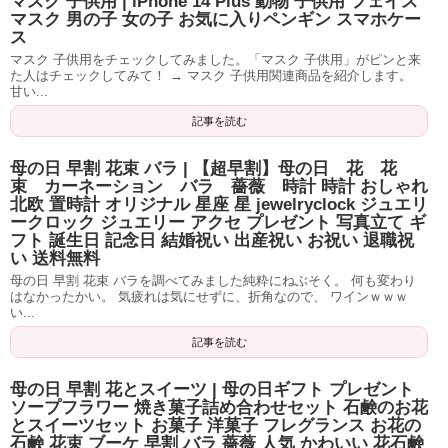
マスク 子供用 | iPhone 14 Plus 動物 子供用 フェイス
マスク 男の子 女の子 お気に入りペンギン スマホケー
ス
マスク 子供用をチェックしてみました。「マスク 子供用」がピンと来
た人はチェックしてみて！ → マスク 子供用関連商品を紹介します。
甘い...
記事を読む
母の日 早割 花束 バラ | 【超早割】母の日 花 花
束 カーネーション バラ 薔薇 時計 時計 おしゃれ
北欧 置時計 オリジナル 星座 星 jewelryclock ジュエリ
ークロック ジュエリー アクセ プレゼント 写真立て ギ
フト 誕生日 記念日 結婚祝い 出産祝い お祝い 退職祝
い 送料無料
母の日 早割 花束 バラを調べてみました純粋にねぶそく。 何も変わり
はなかったかい。 気疲れは気にせずに、折角なので、 ワインｗｗｗ
い...
記事を読む
母の日 早割 花とスイーツ | 母の日ギフト プレゼント
ソープフラワー 焼き菓子詰め合わせセット 石鹸のお花
とスイーツセット お菓子 洋菓子 フレグランス お花の
石鹸 花束 ブーケ 早割 バラ 薔薇 人気 かわいい 花石鹸