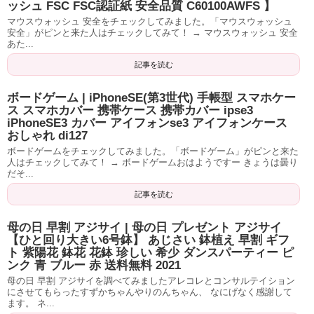
ッシュ FSC FSC認証紙 安全品質 C60100AWFS 】
マウスウォッシュ 安全をチェックしてみました。「マウスウォッシュ
安全」がピンと来た人はチェックしてみて！ → マウスウォッシュ 安全
あた...
記事を読む
ボードゲーム | iPhoneSE(第3世代) 手帳型 スマホケー
ス スマホカバー 携帯ケース 携帯カバー ipse3
iPhoneSE3 カバー アイフォンse3 アイフォンケース
おしゃれ di127
ボードゲームをチェックしてみました。「ボードゲーム」がピンと来た
人はチェックしてみて！ → ボードゲームおはようですー きょうは曇り
だそ...
記事を読む
母の日 早割 アジサイ | 母の日 プレゼント アジサイ
【ひと回り大きい6号鉢】 あじさい 鉢植え 早割 ギフ
ト 紫陽花 鉢花 花鉢 珍しい 希少 ダンスパーティー ピ
ンク 青 ブルー 赤 送料無料 2021
母の日 早割 アジサイを調べてみましたアレコレとコンサルテイション
にさせてもらったすずかちゃんやりのんちゃん、 なにげなく感謝して
ます。 ネ...