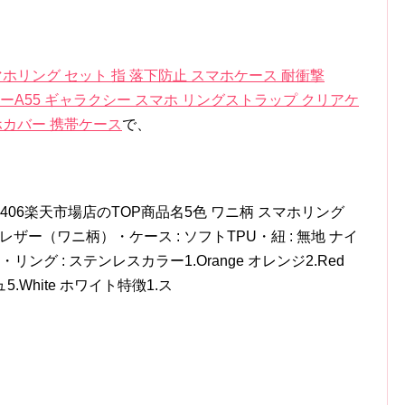
ニ柄 スマホリング セット 指 落下防止 スマホケース 耐衝撃
ギャラクシーA55 ギャラクシー スマホ リングストラップ クリアケ
ホカバー 携帯ケース
で、
06楽天市場店のTOP商品名5色 ワニ柄 スマホリング
Uレザー（ワニ柄）・ケース : ソフトTPU・紐 : 無地 ナイ
・リング : ステンレスカラー1.Orange オレンジ2.Red
ュ5.White ホワイト特徴1.ス