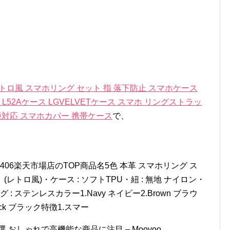
 本革 レトロ風 スマホリング セット 指 落下防止 スマホケース
バー L52Aケース LGVELVETケース スマホ リングストラッ
種対応 スマホカバー 携帯ケース
で、
06楽天市場店のTOP商品名5色 本革 スマホリング ス
(レトロ風)・ケース : ソフトTPU・紐 : 無地 ナイロン・
 : ステンレスカラー1.Navy ネイビー2.Brown ブラウ
Black ブラック特徴1.スマー
選 おしゃれで高機能な商品に注目 – Moovoo