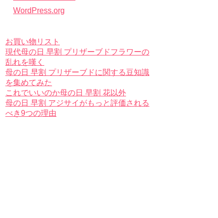
WordPress.org
お買い物リスト
現代母の日 早割 プリザーブドフラワーの
乱れを嘆く
母の日 早割 プリザーブドに関する豆知識
を集めてみた
これでいいのか母の日 早割 花以外
母の日 早割 アジサイがもっと評価される
べき9つの理由