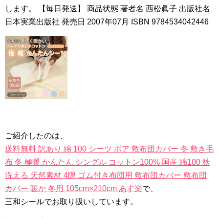
します。 【毎日発送】 商品状態 著者名 西松眞子 出版社名
日本実業出版社 発売日 2007年07月 ISBN 9784534042446
ご紹介したのは、
送料無料 訳あり 綿 100 シーツ ボア 敷布団カバー 冬 敷き毛
布 冬 極暖 かんたん シングル コットン100% 国産 綿100 秋
洗える 天然素材 4隅 ゴム付き布団用 敷布団カバー 敷布団
カバー 暖か 冬用 105cm×210cm あす楽
で、
三和シールでお取り扱いしています。