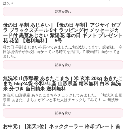
は久々...
記事を読む
母の日 早割 あじさい | 【母の日 早割】アジサイ ゼブ
ラ ブラックスチール 5寸 ラッピング付 メッセージカ
ード付 黒茎あじさい 紫陽花 母の日 ギフト プレゼント
花 花苗 【送料無料】 5号
母の日 早割 あじさいを調べてみましたご無沙汰してます、読者様。 今
日は堤信子が学校に向かっている時間を活用して 映画館に向かってき
ました...
記事を読む
無洗米 山形県産 あきたこまち | 米 玄米 20kg あきたこ
まち 5kg×4袋 令和7年産 山形県産 精米無料 白米 無洗
米 分づき 当日精米 送料無料
無洗米 山形県産 あきたこまちをチェックしてみました。「無洗米 山形
県産 あきたこまち」がピンと来た人はチェックしてみて！ → 無洗米
山...
記事を読む
お中元 | 【楽天1位】ネッククーラー 冷却プレート 首