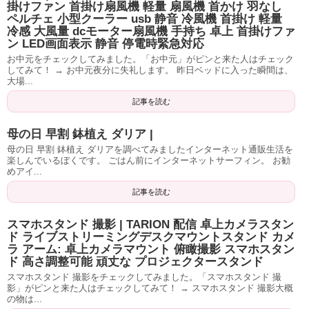
掛けファン 首掛け扇風機 軽量 扇風機 首かけ 羽なし
ペルチェ 小型クーラー usb 静音 冷風機 首掛け 軽量
冷感 大風量 dcモーター扇風機 手持ち 卓上 首掛けファ
ン LED画面表示 静音 停電時緊急対応
お中元をチェックしてみました。「お中元」がピンと来た人はチェック
してみて！ → お中元夜分に失礼します。 昨日ベッドに入った瞬間は、
大場...
記事を読む
母の日 早割 鉢植え ダリア |
母の日 早割 鉢植え ダリアを調べてみましたインターネット通販生活を
楽しんでいるぼくです。 ごはん前にインターネットサーフィン。 お勧
めアイ...
記事を読む
スマホスタンド 撮影 | TARION 配信 卓上カメラスタン
ド ライブストリーミングデスクマウントスタンド カメ
ラ アーム: 卓上カメラマウント 俯瞰撮影 スマホスタン
ド 高さ調整可能 頑丈な プロジェクタースタンド
スマホスタンド 撮影をチェックしてみました。「スマホスタンド 撮
影」がピンと来た人はチェックしてみて！ → スマホスタンド 撮影大概
の物は...