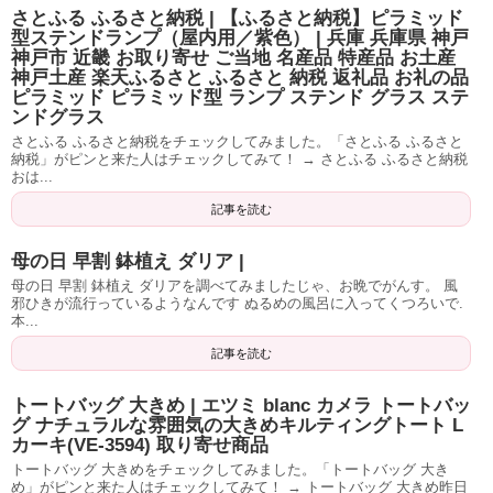
さとふる ふるさと納税 | 【ふるさと納税】ピラミッド
型ステンドランプ（屋内用／紫色） | 兵庫 兵庫県 神戸
神戸市 近畿 お取り寄せ ご当地 名産品 特産品 お土産
神戸土産 楽天ふるさと ふるさと 納税 返礼品 お礼の品
ピラミッド ピラミッド型 ランプ ステンド グラス ステ
ンドグラス
さとふる ふるさと納税をチェックしてみました。「さとふる ふるさと
納税」がピンと来た人はチェックしてみて！ → さとふる ふるさと納税
おは...
記事を読む
母の日 早割 鉢植え ダリア |
母の日 早割 鉢植え ダリアを調べてみましたじゃ、お晩でがんす。 風
邪ひきが流行っているようなんです ぬるめの風呂に入ってくつろいで.
本...
記事を読む
トートバッグ 大きめ | エツミ blanc カメラ トートバッ
グ ナチュラルな雰囲気の大きめキルティングトート L
カーキ(VE-3594) 取り寄せ商品
トートバッグ 大きめをチェックしてみました。「トートバッグ 大き
め」がピンと来た人はチェックしてみて！ → トートバッグ 大きめ昨日