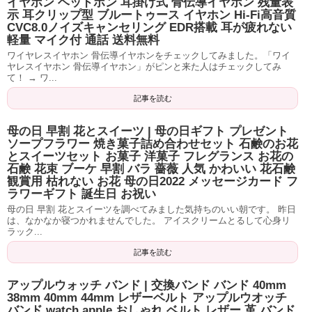
イヤホン ヘッドホン 耳掛け式 骨伝導イヤホン 残量表
示 耳クリップ型 ブルートゥース イヤホン Hi-Fi高音質
CVC8.0ノイズキャンセリング EDR搭載 耳が疲れない
軽量 マイク付 通話 送料無料
ワイヤレスイヤホン 骨伝導イヤホンをチェックしてみました。「ワイ
ヤレスイヤホン 骨伝導イヤホン」がピンと来た人はチェックしてみ
て！ → ワ...
記事を読む
母の日 早割 花とスイーツ | 母の日ギフト プレゼント
ソープフラワー 焼き菓子詰め合わせセット 石鹸のお花
とスイーツセット お菓子 洋菓子 フレグランス お花の
石鹸 花束 ブーケ 早割 バラ 薔薇 人気 かわいい 花石鹸
観賞用 枯れない お花 母の日2022 メッセージカード フ
ラワーギフト 誕生日 お祝い
母の日 早割 花とスイーツを調べてみました気持ちのいい朝です。 昨日
は、なかなか寝つかれませんでした。 アイスクリームとるして心身リ
ラック...
記事を読む
アップルウォッチ バンド | 交換バンド バンド 40mm
38mm 40mm 44mm レザーベルト アップルウオッチ
バンド watch apple おしゃれ ベルト レザー 革 バンド