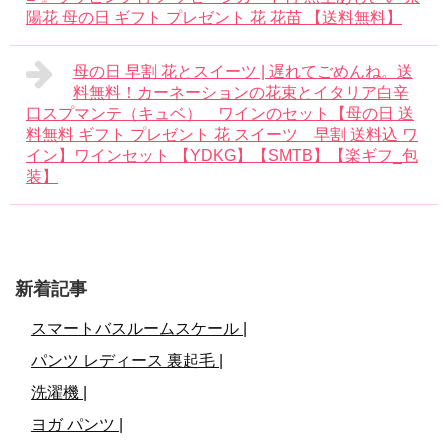
陽花 母の日 ギフト プレゼント 花 花苗 【送料無料】
母の日 早割 花とスイーツ | 遅れてごめんね。送
料無料！カーネーションの花束とイタリア白辛
口スプマンテ（キュベ） ワインのセット【母の日 送
料無料 ギフト プレゼント 花 スイーツ 早割 送料込 ワ
イン】ワインセット 【YDKG】【SMTB】【楽ギフ_包
装】
新着記事
スマートバスルームスケール |
パンツ レディース 裏起毛 |
洗濯機 |
ヨガ パンツ |