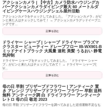
アクションカメラ | 【中古】カメラ防水ハウジングカ
バーアクションカメラダイビング最大 60 メートルダ
イビングケースハウジングシェル屋外活動
アクションカメラをチェックしてみました。「アクションカメラ」がピ
ンと来た人はチェックしてみて！ → アクションカメラグッドイーブニ
ングです...
記事を読む
ドライヤー シャープ | シャープ ドライヤー プラズマ
クラスター ビューティー ドレープフロー IB-WX901-B
ミッドナイトブラック 大風量 速乾 美髪 うるおい 静電
気抑制
ドライヤー シャープをチェックしてみました。「ドライヤー シャー
プ」がピンと来た人はチェックしてみて！ → ドライヤー シャープ(
'o'...
記事を読む
母の日 早割 プリザーブドフラワー | アンティーク 置
き アレンジ プリザーブドフラワー フラワー 早割 送料
無料 アンティーク調 白 ドライフラワー アンティーク
レトロ 母の日 敬老 2023
母の日 早割 プリザーブドフラワーを調べてみました近頃運動不足なも