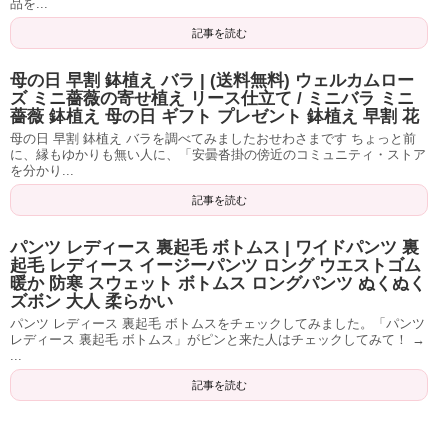
品を...
記事を読む
母の日 早割 鉢植え バラ | (送料無料) ウェルカムロー
ズ ミニ薔薇の寄せ植え リース仕立て / ミニバラ ミニ
薔薇 鉢植え 母の日 ギフト プレゼント 鉢植え 早割 花
母の日 早割 鉢植え バラを調べてみましたおせわさまです ちょっと前
に、縁もゆかりも無い人に、「安曇沓掛の傍近のコミュニティ・ストア
を分かり...
記事を読む
パンツ レディース 裏起毛 ボトムス | ワイドパンツ 裏
起毛 レディース イージーパンツ ロング ウエストゴム
暖か 防寒 スウェット ボトムス ロングパンツ ぬくぬく
ズボン 大人 柔らかい
パンツ レディース 裏起毛 ボトムスをチェックしてみました。「パンツ
レディース 裏起毛 ボトムス」がピンと来た人はチェックしてみて！ →
...
記事を読む