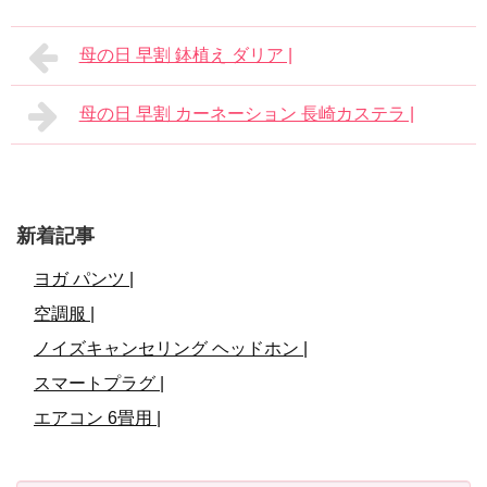
母の日 早割 鉢植え ダリア |
母の日 早割 カーネーション 長崎カステラ |
新着記事
ヨガ パンツ |
空調服 |
ノイズキャンセリング ヘッドホン |
スマートプラグ |
エアコン 6畳用 |