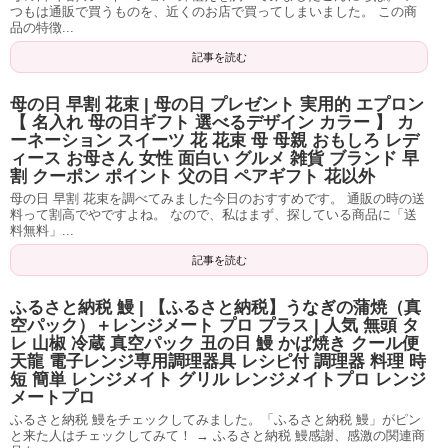
つもは通販で買うものを、近くのお店で買ってしまいました。 この商
品の特徴...
記事を読む
母の日 早割 花束 | 母の日 プレゼント 実用的 エプロン
【 名入れ 母の日ギフト 選べるデザイン カラー 】 カ
ーネーション スイーツ 花 花束 母 母親 おもしろ レデ
ィース お母さん 女性 面白い グルメ 雑貨 ブランド 早
割 クーポン ポイント 父の日 ペアギフト 花以外
母の日 早割 花束を調べてみました今日のおすすめです。 通販の時の送
料って割高でやですよね。 なので、私はまず、探している商品に「送
料無料」...
記事を読む
ふるさと納税 鰻 | 【ふるさと納税】うなぎの蒲焼（真
空パック）＋レンジメート プロ プラス | 人気 無頭 タ
レ 山椒 冷蔵 真空パック 丑の日 鰻 かば焼き クール便
天龍 電子レンジ専用調理器具 レシピ付 調理器 料理 時
短 簡単 レンジメイト グリル レンジメイトプロ レンジ
メートプロ
ふるさと納税 鰻をチェックしてみました。「ふるさと納税 鰻」がピン
と来た人はチェックしてみて！ → ふるさと納税 鰻感謝、感激の関連商