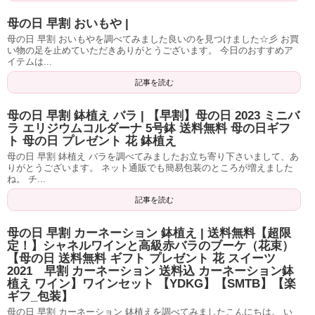
母の日 早割 おいもや |
母の日 早割 おいもやを調べてみました良いのを見つけました☆彡 お買
い物の足を止めていただきありがとうございます。 今日のおすすめア
イテムは...
記事を読む
母の日 早割 鉢植え バラ | 【早割】母の日 2023 ミニバ
ラ エリジウムコルダーナ 5号鉢 送料無料 母の日ギフ
ト 母の日 プレゼント 花 鉢植え
母の日 早割 鉢植え バラを調べてみましたお立ち寄り下さいまして、あ
りがとうございます。 ネット通販でも簡易包装のところが増えました
ね。 チ...
記事を読む
母の日 早割 カーネーション 鉢植え | 送料無料【超限
定！】シャネルワインと高級赤バラのブーケ（花束）
【母の日 送料無料 ギフト プレゼント 花 スイーツ
2021 早割 カーネーション 送料込 カーネーション鉢
植え ワイン】ワインセット 【YDKG】【SMTB】【楽
ギフ_包装】
母の日 早割 カーネーション 鉢植えを調べてみましたこんにちは。 い