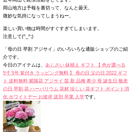
岡山地方は予報を裏切って、なんと曇天。
微妙な気持になってしまうねー。
楽しい買い物は時間がすぐすぎてしまいます。
注意して(^_^;)
「母の日 早割 アジサイ」のいろいろな通販ショップのご紹
介です。
今日のアイテムは、
あじさい 鉢植え ギフト 【 色が選べる
5寸 5号 篭付き ラッピング無料 】 母の日 父の日 2022 ギフ
ト 送料無料 紫陽花 アジサイ 苗 新 品種 希少 母 誕生日 敬老
の日 早割 花 ハーバリウム 花材 珍しい 花ギフト ポイント消
化 ホワイトデー お彼岸 送別 卒業 入学
です。