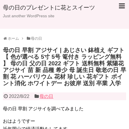
母の日のプレゼントに花とスイーツ
Just another WordPress site
ホーム
母の日
母の日 早割 アジサイ | あじさい 鉢植え ギフト
【 色が選べる 5寸 5号 篭付き ラッピング無料
】 母の日 父の日 2022 ギフト 送料無料 紫陽花
アジサイ 苗 新 品種 希少 母 誕生日 敬老の日 早
割 花 ハーバリウム 花材 珍しい 花ギフト ポイ
ント消化 ホワイトデー お彼岸 送別 卒業 入学
2022/8/22
母の日
母の日 早割 アジサイを調べてみました
おはようですー
近年岡山で経済活動をしてます。