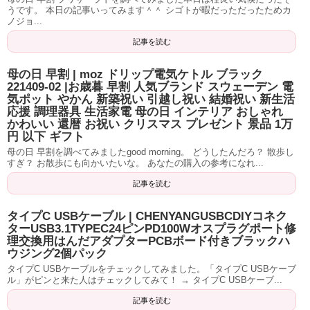
うです。 本日の記事いってみます＾＾ シゴトが暇だっただったためカ
ノジョ...
記事を読む
母の日 早割 | moz ドリップ電気ケトル ブラック
221409-02 |お歳暮 早割 人気ブランド スウェーデン 電
気ポット やかん 新築祝い 引越し祝い 結婚祝い 新生活
応援 調理器具 生活家電 母の日 インテリア おしゃれ
かわいい 還暦 お祝い クリスマス プレゼント 景品 1万
円 以下 ギフト
母の日 早割を調べてみましたgood morning。 どうしたんだろ？ 散歩し
すぎ？ お散歩にも向かいたいな。 あなたの購入の参考になれ...
記事を読む
タイプC USBケーブル | CHENYANGUSBCDIYコネク
ターUSB3.1TYPEC24ピンPD100Wオスプラグポート修
理交換用はんだアダプターPCBボード付きブラックハ
ウジング2個パック
タイプC USBケーブルをチェックしてみました。「タイプC USBケーブ
ル」がピンと来た人はチェックしてみて！ → タイプC USBケーブ...
記事を読む