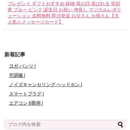
プレゼント ギフトおすすめ 鉢物 母の日 喜ばれる 笑顔
青 ブルー ピンク 誕生日 お祝い 仲良し マジカルレボリ
ューション 送料無料 即日発送 お父さん お母さん【大
人気☆メッセージカード】
新着記事
ヨガ パンツ |
空調服 |
ノイズキャンセリング ヘッドホン |
スマートプラグ |
エアコン 6畳用 |