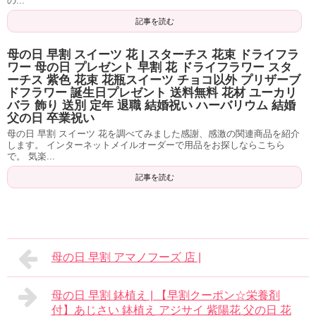
の...
記事を読む
母の日 早割 スイーツ 花 | スターチス 花束 ドライフラ
ワー 母の日 プレゼント 早割 花 ドライフラワー スタ
ーチス 紫色 花束 花瓶スイーツ チョコ以外 プリザーブ
ドフラワー 誕生日プレゼント 送料無料 花材 ユーカリ
バラ 飾り 送別 定年 退職 結婚祝い ハーバリウム 結婚
父の日 卒業祝い
母の日 早割 スイーツ 花を調べてみました感謝、感激の関連商品を紹介
します。 インターネットメイルオーダーで用品をお探しならこちら
で。 気楽...
記事を読む
母の日 早割 アマノフーズ 店 |
母の日 早割 鉢植え | 【早割クーポン☆栄養剤
付】あじさい 鉢植え アジサイ 紫陽花 父の日 花