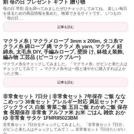
割 母の日 プレゼント ギフト 贈り物
母の日 早割 花を調べてみましたぜひチェックしてみてね。 楽しい毎日
を送るための商品情報を集めた、検索できるサイトです。 いつもの
「母の日 ...
記事を読む
マクラメ糸 | マクラメロープ 3mm x 200m, タコ糸マ
クラメ糸 綿ロープ 縄 マクラメ 糸 yarn, マクラメ 紐
綿糸, 太毛糸 DIY, 手編みロープ, 壁掛 け, 鉢植え装飾,
編み物 工芸品 (ピーコックブルー)
マクラメ糸をチェックしてみました。「マクラメ糸」がピンと来た人は
チェックしてみて！ → マクラメ糸今は一段と速やかに購入すればよか
ったと悔...
記事を読む
非常食セット 7日分 | 非常食セット 7年保存 ご飯 なな
こめっつ 36食セット アレルギー対応 満足セットF マ
ジックライス 白飯 青菜ご飯 五目ご飯 わかめご飯 保存
食 長期保存 非常食 アルファ米 お米 ごはん 雑炊 おか
ゆ 非常食 サタケ 1FMR85023BM
非常食セット 7日分をチェックしてみました。「非常食セット 7日分」
がピンと来た人はチェックしてみて！ → 非常食セット 7日分たいがい