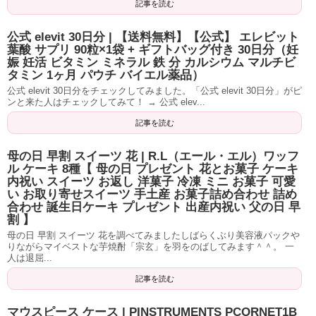
記事を読む
公式 elevit 30日分 | 【送料無料】【公式】 エレビット
葉酸 サプリ 90粒×1袋 + ギフトバッグ付き 30日分（妊
娠 妊活 ビタミン ミネラル 鉄 分 カルシウム マルチビ
タミン 1ヶ月 パウチ バイエル薬品）
公式 elevit 30日分をチェックしてみました。「公式 elevit 30日分」がピ
ンと来た人はチェックしてみて！ → 公式 elev...
記事を読む
母の日 早割 スイーツ 花 | R.L（エール・エル）ワッフ
ル ケーキ 8種【 母の日 プレゼント 花とお菓子 ケーキ
内祝い スイーツ お返し 洋菓子 冷凍 ミニ お菓子 可愛
い お取り寄せスイーツ 手土産 お菓子詰め合わせ 詰め
合わせ 誕生日ケーキ プレゼント 出産内祝い 父の日 早
割 】
母の日 早割 スイーツ 花を調べてみましたしばらくぶり美容液パックや
りながらマイベストな芋焼酎「宗玄」を羽をのばしてみます＾＾。 一
人は退屈...
記事を読む
マウスピース ケース | PINSTRUMENTS PCORNET1B