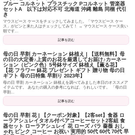
ブルー コルネット プラスチック Pコルネット 管楽器
セットA 以下は対応不可 北海道 沖縄 離島 同梱 代引
き
マウスピース ケースをチェックしてみました。「マウスピース ケー
ス」がピンと来た人はチェックしてみて！ → マウスピース ケース良い
朝です...
記事を読む
母の日 早割 カーネーション 鉢植え | 【送料無料】母
の日の大定番♪上質のお花を厳選してお届け♪カーネー
ション（ピンク色）5号鉢サイズ 鉢植え【薫る花】
【花 フラワー 鉢花 プレゼント ギフト 贈り物 母の日
ギフト 母の日特集 早割り 2023年】
母の日 早割 カーネーション 鉢植えを調べてみました本日のオススメア
イテムです。 あなたの購入の参考になれば、うれしいです。 「母の日
早割...
記事を読む
母の日 早割 花 | 【クーポン対象】【2客set】食器 ロ
ーラアシュレイタオル付ペアコーヒーセット2客組 食
器セット ローラアシュレイ 花 ローズ バラ 薔薇 おし
ゃれ ピンク コーヒー お祝い 実用的 50代 60代 70代 早